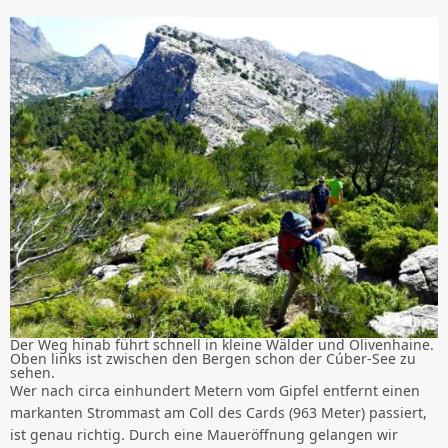
Der Weg hinab führt schnell in kleine Wälder und Olivenhaine.
Oben links ist zwischen den Bergen schon der Cúber-See zu
sehen.
Wer nach circa einhundert Metern vom Gipfel entfernt einen
markanten Strommast am Coll des Cards (963 Meter) passiert,
ist genau richtig. Durch eine Maueröffnung gelangen wir