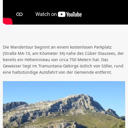
Die Wandertour beginnt an einem kostenlosen Parkplatz
(Straße MA-10, am Kilometer 34) nahe des Cúber-Stausees, der
bereits ein Höhenniveau von circa 750 Metern hat. Das
Gewässer liegt im Tramuntana-Gebirge östlich von Sóller, rund
eine halbstündige Autofahrt von der Gemeinde entfernt.