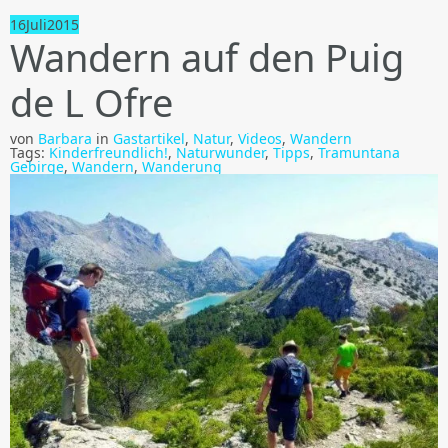
16
Juli
2015
Wandern auf den Puig
de L Ofre
von
Barbara
in
Gastartikel
,
Natur
,
Videos
,
Wandern
Tags:
Kinderfreundlich!
,
Naturwunder
,
Tipps
,
Tramuntana
Gebirge
,
Wandern
,
Wanderung