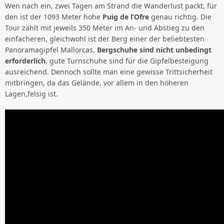
Wen nach ein, zwei Tagen am Strand die Wanderlust packt, für
den ist der 1093 Meter hohe
Puig de l’Ofre
genau richtig. Die
Tour zählt mit jeweils 350 Meter im An- und Abstieg zu den
einfacheren, gleichwohl ist der Berg einer der beliebtesten
Panoramagipfel Mallorcas.
Bergschuhe sind nicht unbedingt
erforderlich
, gute Turnschuhe sind für die Gipfelbesteigung
ausreichend. Dennoch sollte man eine gewisse Trittsicherheit
mitbringen, da das Gelände, vor allem in den höheren
Lagen,felsig ist.