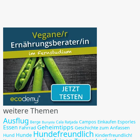
weitere Themen
Ausflug
Campos
Esporles
Einkaufen
Berge
Cala Ratjada
Bunyola
Geheimtipps
Essen
Fahrrad
Geschichte zum Anfassen
Hundefreundlich
Hunde
Kinderfreundlich!
Hund