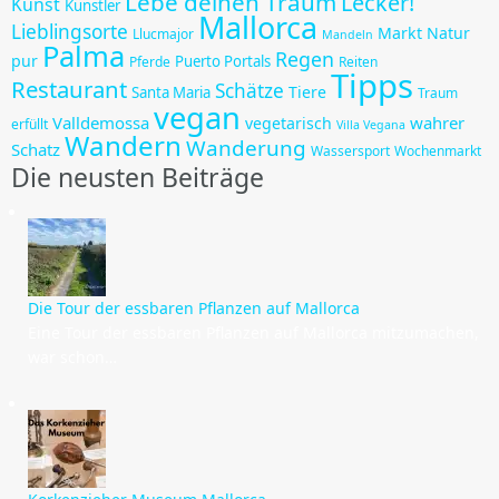
Lebe deinen Traum
Lecker!
Kunst
Künstler
Mallorca
Lieblingsorte
Markt
Natur
Llucmajor
Mandeln
Palma
Regen
pur
Puerto Portals
Pferde
Reiten
Tipps
Restaurant
Schätze
Tiere
Santa Maria
Traum
vegan
Valldemossa
wahrer
vegetarisch
erfüllt
Villa Vegana
Wandern
Wanderung
Schatz
Wassersport
Wochenmarkt
Die neusten Beiträge
Die Tour der essbaren Pflanzen auf Mallorca
Eine Tour der essbaren Pflanzen auf Mallorca mitzumachen,
war schon…