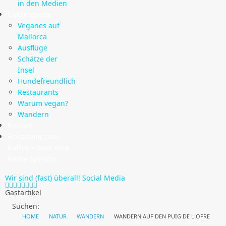
in den Medien
Lieblingsorte
Veganes auf
Mallorca
Ausflüge
Schätze der
Insel
Hundefreundlich
Restaurants
Warum vegan?
Wandern
Kontakt
Einladung zum
Kaffee – oder eine
kleine Spende
Wir sind (fast) überall!
Social Media
Gastartikel
Suchen:
HOME
NATUR
WANDERN
WANDERN AUF DEN PUIG DE L OFRE