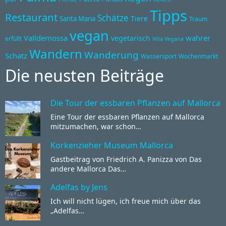
Tipps
Restaurant
Schätze
Tiere
Santa Maria
Traum
vegan
Valldemossa
wahrer
vegetarisch
erfüllt
Villa Vegana
Wandern
Wanderung
Schatz
Wassersport
Wochenmarkt
Die neusten Beiträge
Die Tour der essbaren Pflanzen auf Mallorca
Eine Tour der essbaren Pflanzen auf Mallorca
mitzumachen, war schon…
Korkenzieher Museum Mallorca
Gastbeitrag von Friedrich A. Panizza von Das
andere Mallorca Das…
Adelfas by Jens
Ich will nicht lügen, ich freue mich über das
„Adelfas…