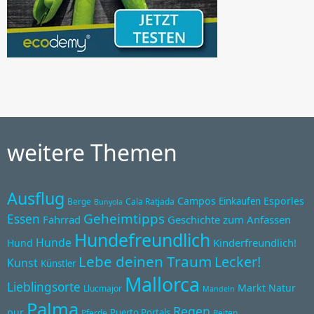
weitere Themen
Ausflug
Campos
Esporles
Einkaufen
Berge
Cala Ratjada
Bunyola
Geheimtipps
Essen
Fahrrad
Geschichte zum Anfassen
Hundefreundlich
Hunde
Kinderfreundlich!
Hund
Lebe deinen Traum
Lecker!
Kunst
Künstler
Mallorca
Lieblingsorte
Markt
Natur
Llucmajor
Mandeln
Palma
Regen
pur
Puerto Portals
Pferde
Reiten