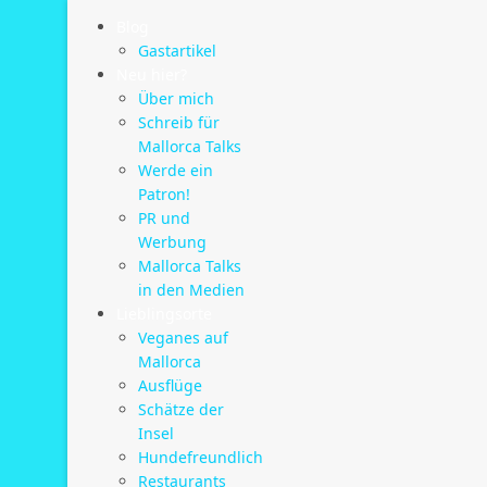
Blog
Gastartikel
Neu hier?
Über mich
Schreib für
Mallorca Talks
Werde ein
Patron!
PR und
Werbung
Mallorca Talks
in den Medien
Lieblingsorte
Veganes auf
Mallorca
Ausflüge
Schätze der
Insel
Hundefreundlich
Restaurants