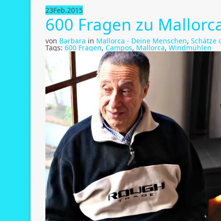
23
Feb.
2015
600 Fragen zu Mallorc
von
Barbara
in
Mallorca - Deine Menschen
,
Schätze 
Tags:
600 Fragen
,
Campos
,
Mallorca
,
Windmühlen