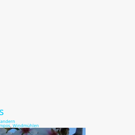
s
andern
ampos
,
Windmühlen