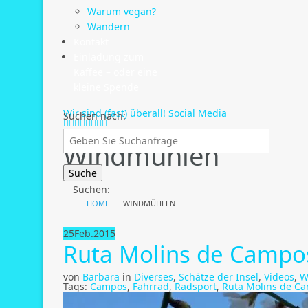
Warum vegan?
Wandern
Kontakt
Einladung zum
Kaffee – oder eine
kleine Spende
Wir sind (fast) überall!
Social Media
Suchen nach:
Tag:
Windmühlen
Suchen:
HOME
WINDMÜHLEN
25
Feb.
2015
Ruta Molins de Campo
von
Barbara
in
Diverses
,
Schätze der Insel
,
Videos
,
W
Tags:
Campos
,
Fahrrad
,
Radsport
,
Ruta Molins de C