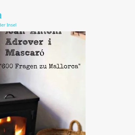
a
der Insel