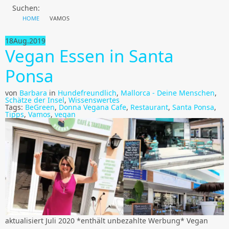
Suchen:
HOME
VAMOS
18
Aug.
2019
Vegan Essen in Santa
Ponsa
von
Barbara
in
Hundefreundlich
,
Mallorca - Deine Menschen
,
Schätze der Insel
,
Wissenswertes
Tags:
BeGreen
,
Donna Vegana Cafe
,
Restaurant
,
Santa Ponsa
,
Tipps
,
Vamos
,
vegan
aktualisiert Juli 2020 *enthält unbezahlte Werbung* Vegan