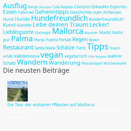
Ausflug
Campos
Esporles
Einkaufen
Berge
Cala Ratjada
Bunyola
Geheimtipps
Essen
Fahrrad
Geschichte zum Anfassen
Hundefreundlich
Hunde
Kinderfreundlich!
Hund
Lebe deinen Traum
Lecker!
Kunst
Künstler
Mallorca
Lieblingsorte
Markt
Natur
Llucmajor
Mandeln
Palma
Regen
pur
Puerto Portals
Pferde
Reiten
Tipps
Restaurant
Schätze
Tiere
Santa Maria
Traum
vegan
Valldemossa
wahrer
vegetarisch
erfüllt
Villa Vegana
Wandern
Wanderung
Schatz
Wassersport
Wochenmarkt
Die neusten Beiträge
Die Tour der essbaren Pflanzen auf Mallorca
Eine Tour der essbaren Pflanzen auf Mallorca mitzumachen,
war schon…