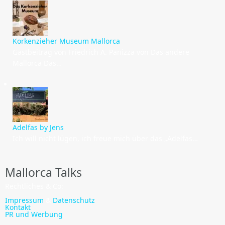
Korkenzieher Museum Mallorca
Gastbeitrag von Friedrich A. Panizza von Das andere
Mallorca Das…
Adelfas by Jens
Ich will nicht lügen, ich freue mich über das „Adelfas…
Mallorca Talks
Rechtliches & Co:
Impressum
&
Datenschutz
Kontakt
PR und Werbung