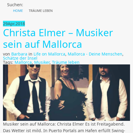
Suchen:
HOME
TRÄUME LEBEN
29
Apr.
2018
Christa Elmer – Musiker
sein auf Mallorca
von
Barbara
in
Life on Mallorca
,
Mallorca - Deine Menschen
,
Schätze der Insel
Tags:
Mallorca
,
Musiker
,
Träume leben
Musiker sein auf Mallorca: Christa Elmer Es ist Freitagabend.
Das Wetter ist mild. In Puerto Portals am Hafen erfüllt Swing-