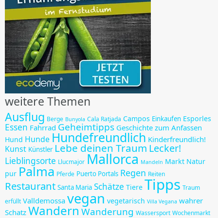
weitere Themen
Ausflug
Campos
Esporles
Einkaufen
Berge
Cala Ratjada
Bunyola
Geheimtipps
Essen
Fahrrad
Geschichte zum Anfassen
Hundefreundlich
Hunde
Kinderfreundlich!
Hund
Lebe deinen Traum
Lecker!
Kunst
Künstler
Mallorca
Lieblingsorte
Markt
Natur
Llucmajor
Mandeln
Palma
Regen
pur
Puerto Portals
Pferde
Reiten
Tipps
Restaurant
Schätze
Tiere
Santa Maria
Traum
vegan
Valldemossa
wahrer
vegetarisch
erfüllt
Villa Vegana
Wandern
Wanderung
Schatz
Wassersport
Wochenmarkt