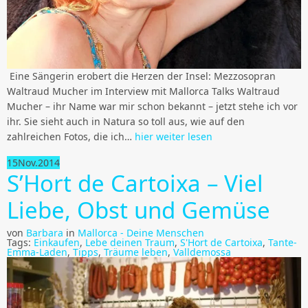
Eine Sängerin erobert die Herzen der Insel: Mezzosopran
Waltraud Mucher im Interview mit Mallorca Talks Waltraud
Mucher – ihr Name war mir schon bekannt – jetzt stehe ich vor
ihr. Sie sieht auch in Natura so toll aus, wie auf den
zahlreichen Fotos, die ich…
hier weiter lesen
15
Nov.
2014
S’Hort de Cartoixa – Viel
Liebe, Obst und Gemüse
von
Barbara
in
Mallorca - Deine Menschen
Tags:
Einkaufen
,
Lebe deinen Traum
,
S'Hort de Cartoixa
,
Tante-
Emma-Laden
,
Tipps
,
Träume leben
,
Valldemossa