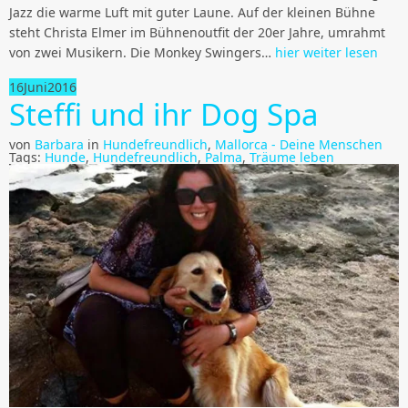
Jazz die warme Luft mit guter Laune. Auf der kleinen Bühne
steht Christa Elmer im Bühnenoutfit der 20er Jahre, umrahmt
von zwei Musikern. Die Monkey Swingers…
hier weiter lesen
16
Juni
2016
Steffi und ihr Dog Spa
von
Barbara
in
Hundefreundlich
,
Mallorca - Deine Menschen
Tags:
Hunde
,
Hundefreundlich
,
Palma
,
Träume leben