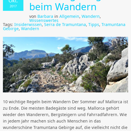
Okt.
beim Wandern
2017
von
Barbara
in
Allgemein
,
Wandern
,
Wissenswertes
Tags:
Insiderwissen
,
Serra de Tramuntana
,
Tipps
,
Tramuntana
Gebirge
,
Wandern
10 wichtige Regeln beim Wandern Der Sommer auf Mallorca ist
zu Ende. Die meisten Badegäste sind weg. Mallorca gehört
wieder den Wanderern, Bergsteigern und Fahrradfahrern. Wie
in jedem Jahr machen sich auch Menschen in das
wunderschöne Tramuntana Gebirge auf, die vielleicht nicht die