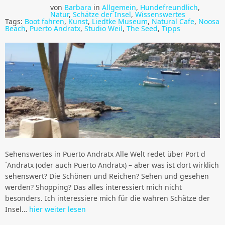
von
Barbara
in
Allgemein
,
Hundefreundlich
,
Natur
,
Schätze der Insel
,
Wissenswertes
Tags:
Boot fahren
,
Kunst
,
Liedtke Museum
,
Natural Cafe
,
Noosa
Beach
,
Puerto Andratx
,
Studio Weil
,
The Seed
,
Tipps
Sehenswertes in Puerto Andratx Alle Welt redet über Port d
´Andratx (oder auch Puerto Andratx) – aber was ist dort wirklich
sehenswert? Die Schönen und Reichen? Sehen und gesehen
werden? Shopping? Das alles interessiert mich nicht
besonders. Ich interessiere mich für die wahren Schätze der
Insel…
hier weiter lesen