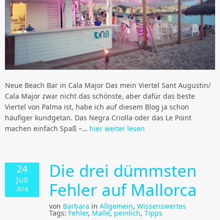
Neue Beach Bar in Cala Major Das mein Viertel Sant Augustin/
Cala Major zwar nicht das schönste, aber dafür das beste
Viertel von Palma ist, habe ich auf diesem Blog ja schon
häufiger kundgetan. Das Negra Criolla oder das Le Point
machen einfach Spaß –…
hier weiter lesen
Die drei dümmsten
24
Juli
Fehler auf Mallorca
2018
von
Barbara
in
Allgemein
,
Wissenswertes
Tags:
Fehler
,
Malle
,
peinlich
,
Tipps