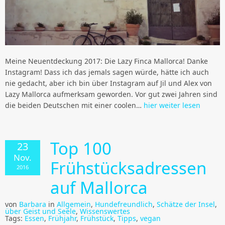
Meine Neuentdeckung 2017: Die Lazy Finca Mallorca! Danke
Instagram! Dass ich das jemals sagen würde, hätte ich auch
nie gedacht, aber ich bin über Instagram auf Jil und Alex von
Lazy Mallorca aufmerksam geworden. Vor gut zwei Jahren sind
die beiden Deutschen mit einer coolen…
hier weiter lesen
Top 100
23
Nov.
Frühstücksadressen
2016
auf Mallorca
von
Barbara
in
Allgemein
,
Hundefreundlich
,
Schätze der Insel
,
über Geist und Seele
,
Wissenswertes
Tags:
Essen
,
Frühjahr
,
Frühstück
,
Tipps
,
vegan