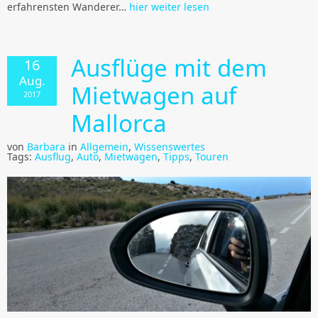
erfahrensten Wanderer…
hier weiter lesen
Ausflüge mit dem
16
Aug.
Mietwagen auf
2017
Mallorca
von
Barbara
in
Allgemein
,
Wissenswertes
Tags:
Ausflug
,
Auto
,
Mietwagen
,
Tipps
,
Touren