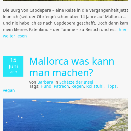
Die Burg von Capdepera – eine Reise in die Vergangenheit Jetzt
lebe ich (seit der Ohrfeige) schon über 14 Jahre auf Mallorca …
und nie habe ich es nach Capdepera geschafft. Doch dann kam
mein kleines Patenkind – der Tamme – zu Besuch und es…
hier
weiter lesen
Mallorca was kann
15
Juni
man machen?
2019
von
Barbara
in
Schätze der Insel
Tags:
Hund
,
Patreon
,
Regen
,
Rollstuhl
,
Tipps
,
vegan