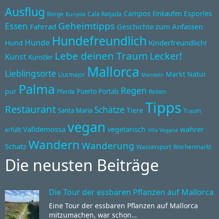
Ausflug
Campos
Esporles
Einkaufen
Berge
Cala Ratjada
Bunyola
Geheimtipps
Essen
Fahrrad
Geschichte zum Anfassen
Hundefreundlich
Hunde
Kinderfreundlich!
Hund
Lebe deinen Traum
Lecker!
Kunst
Künstler
Mallorca
Lieblingsorte
Markt
Natur
Llucmajor
Mandeln
Palma
Regen
pur
Puerto Portals
Pferde
Reiten
Tipps
Restaurant
Schätze
Tiere
Santa Maria
Traum
vegan
Valldemossa
wahrer
vegetarisch
erfüllt
Villa Vegana
Wandern
Wanderung
Schatz
Wassersport
Wochenmarkt
Die neusten Beiträge
Die Tour der essbaren Pflanzen auf Mallorca
Eine Tour der essbaren Pflanzen auf Mallorca
mitzumachen, war schon…