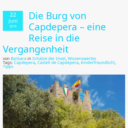
Die Burg von
22
Juni
Capdepera – eine
2019
Reise in die
Vergangenheit
von
Barbara
in
Schätze der Insel
,
Wissenswertes
Tags:
Capdepera
,
Castell de Capdepera
,
Kinderfreundlich!
,
Tipps