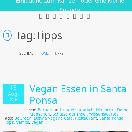
Einladung zum Kaffee – oder eine kleine
Spende
Tag:
Tipps
SUCHEN:
HOME
TIPPS
Vegan Essen in Santa
18
Aug.
Ponsa
2019
von
Barbara
in
Hundefreundlich
,
Mallorca - Deine
Menschen
,
Schätze der Insel
,
Wissenswertes
Tags:
BeGreen
,
Donna Vegana Cafe
,
Restaurant
,
Santa Ponsa
,
Tipps
,
Vamos
,
vegan