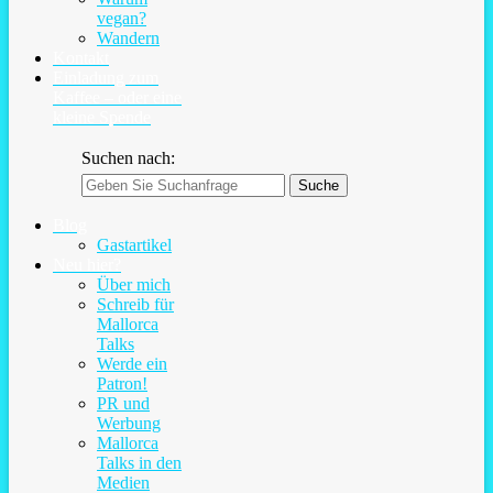
vegan?
Wandern
Kontakt
Einladung zum
Kaffee – oder eine
kleine Spende
Suchen nach:
Blog
Gastartikel
Neu hier?
Über mich
Schreib für
Mallorca
Talks
Werde ein
Patron!
PR und
Werbung
Mallorca
Talks in den
Medien