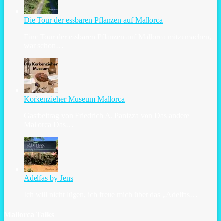
Die Tour der essbaren Pflanzen auf Mallorca
Eine Tour der essbaren Pflanzen auf Mallorca mitzumachen,
war schon…
Korkenzieher Museum Mallorca
Gastbeitrag von Friedrich A. Panizza von Das andere
Mallorca Das…
Adelfas by Jens
Ich will nicht lügen, ich freue mich über das „Adelfas…
Mallorca Talks