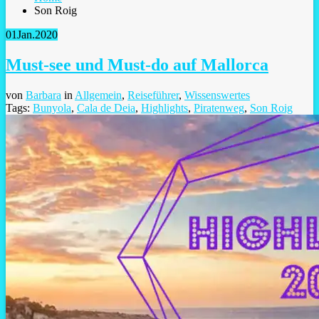
Son Roig
01
Jan.
2020
Must-see und Must-do auf Mallorca
von
Barbara
in
Allgemein
,
Reiseführer
,
Wissenswertes
Tags:
Bunyola
,
Cala de Deia
,
Highlights
,
Piratenweg
,
Son Roig