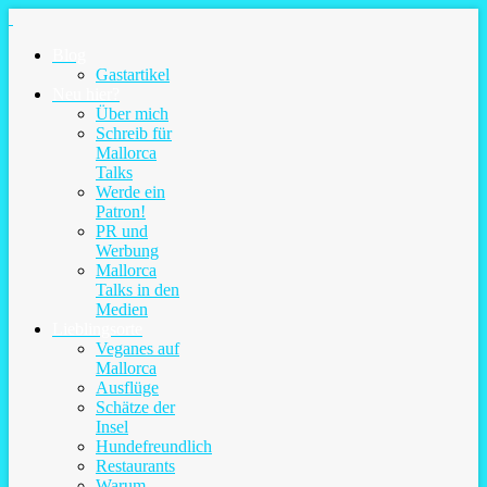
Blog
Gastartikel
Neu hier?
Über mich
Schreib für
Mallorca
Talks
Werde ein
Patron!
PR und
Werbung
Mallorca
Talks in den
Medien
Lieblingsorte
Veganes auf
Mallorca
Ausflüge
Schätze der
Insel
Hundefreundlich
Restaurants
Warum