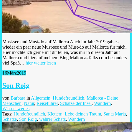
Must-see und Must-do auf Mallorca Auch im Jahr 2019 gab es
wieder ein paar neue Must-see und Must-do auf Mallorca für mich.
Hier möchte ich gerne mit dir teilen, was mir in diesem Jahr auf
Mallorca und hier auf meinem Blog Mallorca-Talks.com besonders
viel Spaß…
hier weiter lesen
16
März
2019
Son Roig
von
Barbara
in
Allgemein
,
Hundefreundlich
,
Mallorca - Deine
Menschen
,
Natur
,
Reiseführer
,
Schätze der Insel
,
Wandern
,
Wissenswertes
Tags:
Hundefreundlich
,
Klettern
,
Lebe deinen Traum
,
Santa Maria
,
Schätze
,
Son Roig
,
wahrer Schatz
,
Wandern