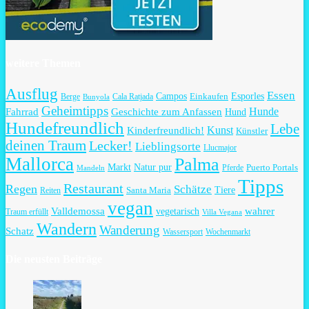
weitere Themen
Ausflug
Essen
Campos
Esporles
Einkaufen
Berge
Cala Ratjada
Bunyola
Geheimtipps
Hunde
Fahrrad
Geschichte zum Anfassen
Hund
Hundefreundlich
Lebe
Kunst
Kinderfreundlich!
Künstler
deinen Traum
Lecker!
Lieblingsorte
Llucmajor
Mallorca
Palma
Markt
Natur pur
Puerto Portals
Pferde
Mandeln
Tipps
Restaurant
Regen
Schätze
Tiere
Santa Maria
Reiten
vegan
Valldemossa
vegetarisch
wahrer
Traum erfüllt
Villa Vegana
Wandern
Wanderung
Schatz
Wassersport
Wochenmarkt
Die neusten Beiträge