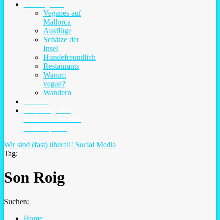
Lieblingsorte
Veganes auf
Mallorca
Ausflüge
Schätze der
Insel
Hundefreundlich
Restaurants
Warum
vegan?
Wandern
Kontakt
Einladung zum
Kaffee – oder eine
kleine Spende
Wir sind (fast) überall!
Social Media
Tag:
Son Roig
Suchen:
Home