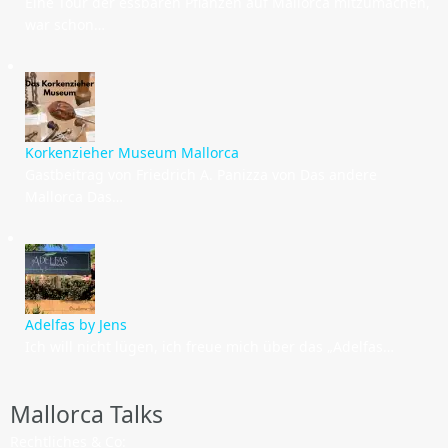
Eine Tour der essbaren Pflanzen auf Mallorca mitzumachen,
war schon…
Korkenzieher Museum Mallorca
Gastbeitrag von Friedrich A. Panizza von Das andere
Mallorca Das…
Adelfas by Jens
Ich will nicht lügen, ich freue mich über das „Adelfas…
Mallorca Talks
Rechtliches & Co: