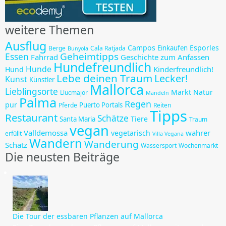
weitere Themen
Ausflug
Campos
Esporles
Einkaufen
Berge
Cala Ratjada
Bunyola
Geheimtipps
Essen
Fahrrad
Geschichte zum Anfassen
Hundefreundlich
Hunde
Kinderfreundlich!
Hund
Lebe deinen Traum
Lecker!
Kunst
Künstler
Mallorca
Lieblingsorte
Markt
Natur
Llucmajor
Mandeln
Palma
Regen
pur
Puerto Portals
Pferde
Reiten
Tipps
Restaurant
Schätze
Tiere
Santa Maria
Traum
vegan
Valldemossa
wahrer
vegetarisch
erfüllt
Villa Vegana
Wandern
Wanderung
Schatz
Wassersport
Wochenmarkt
Die neusten Beiträge
Die Tour der essbaren Pflanzen auf Mallorca