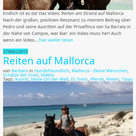
Endlich ist es da! Das Video: Reiten am Strand auf Mallorca
Nach der großen, positiven Resonanz zu meinem Beitrag über
Pedro und seine Ausritten auf der Privatfinca von Sa Barrala in
der Nähe von Campos, war klar: ein Video muss her! Auch
wenn ein Video…
hier weiter lesen
27
März
2015
Reiten auf Mallorca
von
Barbara
in
Hundefreundlich
,
Mallorca - Deine Menschen
,
Schätze der Insel
,
Videos
Tags:
Ausritt
,
beste Ort der Welt
,
Es Trenc
,
Pferde
,
Reiten
,
Tipps