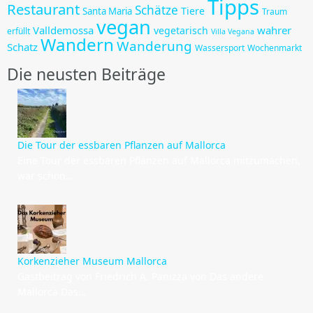
Tipps
Restaurant
Schätze
Tiere
Santa Maria
Traum
vegan
Valldemossa
wahrer
vegetarisch
erfüllt
Villa Vegana
Wandern
Wanderung
Schatz
Wassersport
Wochenmarkt
Die neusten Beiträge
Die Tour der essbaren Pflanzen auf Mallorca
Eine Tour der essbaren Pflanzen auf Mallorca mitzumachen,
war schon…
Korkenzieher Museum Mallorca
Gastbeitrag von Friedrich A. Panizza von Das andere
Mallorca Das…