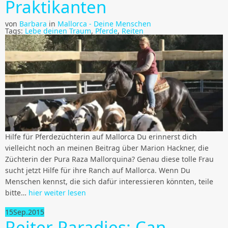
Praktikanten
von
Barbara
in
Mallorca - Deine Menschen
Tags:
Lebe deinen Traum
,
Pferde
,
Reiten
Hilfe für Pferdezüchterin auf Mallorca Du erinnerst dich
vielleicht noch an meinen Beitrag über Marion Hackner, die
Züchterin der Pura Raza Mallorquina? Genau diese tolle Frau
sucht jetzt Hilfe für ihre Ranch auf Mallorca. Wenn Du
Menschen kennst, die sich dafür interessieren könnten, teile
bitte…
hier weiter lesen
15
Sep.
2015
Reiter Paradies: Can