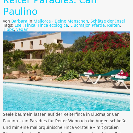
Paulino
von
Barbara
in
Mallorca - Deine Menschen
,
Schätze der Insel
Tags:
Esel
,
Finca
,
Finca ecologica
,
Llucmajor
,
Pferde
,
Reiten
,
Tipps
,
vegan
Seele baumeln lassen auf der Reiterfinca in Llucmajor Can
Paulino – ein Paradies für Reiter Wenn ich die Augen schließe
und mir eine mallorquinische Finca vorstelle – mit großen