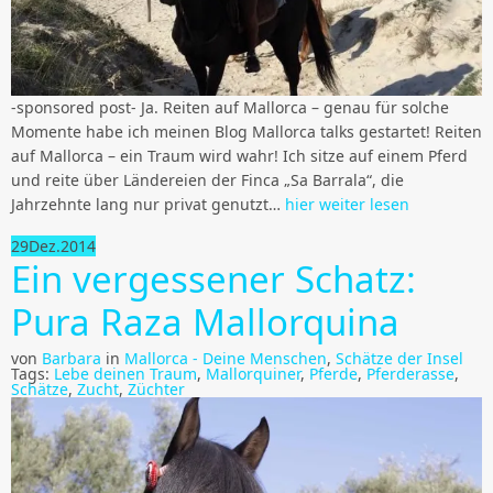
-sponsored post- Ja. Reiten auf Mallorca – genau für solche
Momente habe ich meinen Blog Mallorca talks gestartet! Reiten
auf Mallorca – ein Traum wird wahr! Ich sitze auf einem Pferd
und reite über Ländereien der Finca „Sa Barrala“, die
Jahrzehnte lang nur privat genutzt…
hier weiter lesen
29
Dez.
2014
Ein vergessener Schatz:
Pura Raza Mallorquina
von
Barbara
in
Mallorca - Deine Menschen
,
Schätze der Insel
Tags:
Lebe deinen Traum
,
Mallorquiner
,
Pferde
,
Pferderasse
,
Schätze
,
Zucht
,
Züchter