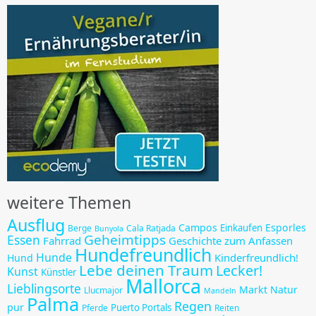
weitere Themen
Ausflug
Campos
Esporles
Einkaufen
Berge
Cala Ratjada
Bunyola
Geheimtipps
Essen
Fahrrad
Geschichte zum Anfassen
Hundefreundlich
Hunde
Kinderfreundlich!
Hund
Lebe deinen Traum
Lecker!
Kunst
Künstler
Mallorca
Lieblingsorte
Markt
Natur
Llucmajor
Mandeln
Palma
Regen
pur
Puerto Portals
Pferde
Reiten