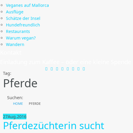
Veganes auf Mallorca
Ausflüge
Schätze der Insel
Hundefreundlich
Restaurants
Warum vegan?
Wandern
Kontakt
Einladung zum Kaffee – oder eine kleine Spende
Tag:
Pferde
Suchen:
HOME
PFERDE
27
Aug.
2016
Pferdezüchterin sucht