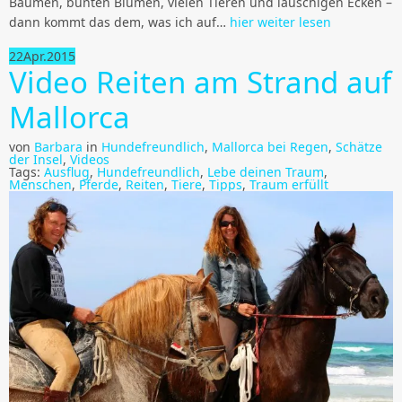
Bäumen, bunten Blumen, vielen Tieren und lauschigen Ecken –
dann kommt das dem, was ich auf…
hier weiter lesen
22
Apr.
2015
Video Reiten am Strand auf
Mallorca
von
Barbara
in
Hundefreundlich
,
Mallorca bei Regen
,
Schätze
der Insel
,
Videos
Tags:
Ausflug
,
Hundefreundlich
,
Lebe deinen Traum
,
Menschen
,
Pferde
,
Reiten
,
Tiere
,
Tipps
,
Traum erfüllt