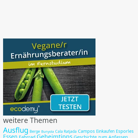
weitere Themen
Ausflug
Campos
Esporles
Einkaufen
Berge
Cala Ratjada
Bunyola
Geheimtipps
Essen
Fahrrad
Geschichte zum Anfassen