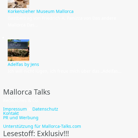
Korkenzieher Museum Mallorca
Gastbeitrag von Friedrich A. Panizza von Das andere
Mallorca Das…
Adelfas by Jens
Ich will nicht lügen, ich freue mich über das „Adelfas…
Mallorca Talks
Rechtliches & Co:
Impressum
&
Datenschutz
Kontakt
PR und Werbung
Unterstützung für Mallorca-Talks.com
Lesestoff: Exklusiv!!!