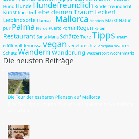
Hundefreundlich
Hunde
Kinderfreundlich!
Hund
Lebe deinen Traum
Lecker!
Kunst
Künstler
Mallorca
Lieblingsorte
Markt
Natur
Llucmajor
Mandeln
Palma
Regen
pur
Puerto Portals
Pferde
Reiten
Tipps
Restaurant
Schätze
Tiere
Santa Maria
Traum
vegan
Valldemossa
wahrer
vegetarisch
erfüllt
Villa Vegana
Wandern
Wanderung
Schatz
Wassersport
Wochenmarkt
Die neusten Beiträge
Die Tour der essbaren Pflanzen auf Mallorca
Eine Tour der essbaren Pflanzen auf Mallorca mitzumachen,
war schon…