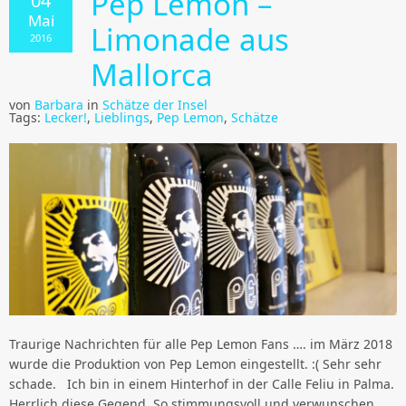
Pep Lemon –
04
Mai
Limonade aus
2016
Mallorca
von
Barbara
in
Schätze der Insel
Tags:
Lecker!
,
Lieblings
,
Pep Lemon
,
Schätze
Traurige Nachrichten für alle Pep Lemon Fans …. im März 2018
wurde die Produktion von Pep Lemon eingestellt. :( Sehr sehr
schade. Ich bin in einem Hinterhof in der Calle Feliu in Palma.
Herrlich diese Gegend. So stimmungsvoll und verwunschen.