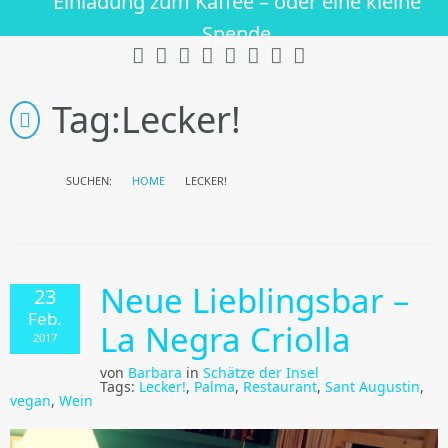
Einladung zum Kaffee – oder eine kleine
Spende
Tag:
Lecker!
SUCHEN:
HOME
LECKER!
Neue Lieblingsbar –
23
Feb.
La Negra Criolla
2017
von
Barbara
in
Schätze der Insel
Tags:
Lecker!
,
Palma
,
Restaurant
,
Sant Augustin
,
vegan
,
Wein