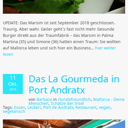
UPDATE: Das Marsim ist seit September 2018 geschlossen.
Traurig. Aber wahr. Geiler geht´s fast nicht mehr Gesunde
Burger direkt aus der Traumfabrik – das Marsim in Palma
Martina (35) und Simone (36) hatten einen Traum: Sie wollten
auf Mallorca leben und sich hier ein Business…
hier weiter
lesen
Das La Gourmeda in
11
Okt.
Port Andratx
2015
von
Barbara
in
Hundefreundlich
,
Mallorca - Deine
Menschen
,
Schätze der Insel
Tags:
Essen
,
Lecker!
,
Port de Andratx
,
Restaurant
,
vegan
,
vegetarisch