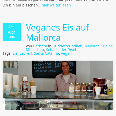
Ich bin ein bisschen…
hier weiter lesen
Veganes Eis auf
03
Apr.
Mallorca
2016
von
Barbara
in
Hundefreundlich
,
Mallorca - Deine
Menschen
,
Schätze der Insel
Tags:
Eis
,
Lecker!
,
Santa Catalina
,
vegan