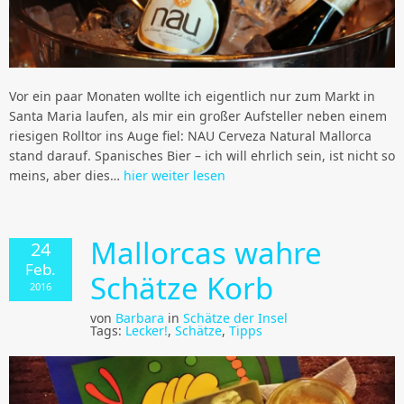
Vor ein paar Monaten wollte ich eigentlich nur zum Markt in
Santa Maria laufen, als mir ein großer Aufsteller neben einem
riesigen Rolltor ins Auge fiel: NAU Cerveza Natural Mallorca
stand darauf. Spanisches Bier – ich will ehrlich sein, ist nicht so
meins, aber dies…
hier weiter lesen
Mallorcas wahre
24
Feb.
Schätze Korb
2016
von
Barbara
in
Schätze der Insel
Tags:
Lecker!
,
Schätze
,
Tipps