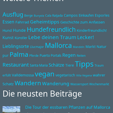
Ausflug
Campos
Esporles
Einkaufen
Berge
Cala Ratjada
Bunyola
Geheimtipps
Essen
Fahrrad
Geschichte zum Anfassen
Hundefreundlich
Hunde
Kinderfreundlich!
Hund
Lebe deinen Traum
Lecker!
Kunst
Künstler
Mallorca
Lieblingsorte
Markt
Natur
Llucmajor
Mandeln
Palma
Regen
pur
Puerto Portals
Pferde
Reiten
Tipps
Restaurant
Schätze
Tiere
Santa Maria
Traum
vegan
Valldemossa
wahrer
vegetarisch
erfüllt
Villa Vegana
Wandern
Wanderung
Schatz
Wassersport
Wochenmarkt
Die neusten Beiträge
Die Tour der essbaren Pflanzen auf Mallorca