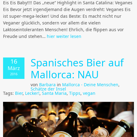
Eis Eis Baby!!!! Das „neue“ Highlight in Santa Catalina: Veganes
Eis Bevor jetzt irgendjemand die Augen verdreht: Veganes Eis
ist super-mega-lecker! Und das Beste: Es macht nicht nur
Veganer glücklich, sondern vor allem die vielen
Laktoseintoleranten Menschen! Ehrlich, die flippen aus vor
Freude und stehen…
hier weiter lesen
Spanisches Bier auf
16
März
Mallorca: NAU
2016
von
Barbara
in
Mallorca - Deine Menschen
,
Schätze der Insel
Tags:
Bier
,
Lecker!
,
Santa Maria
,
Tipps
,
vegan