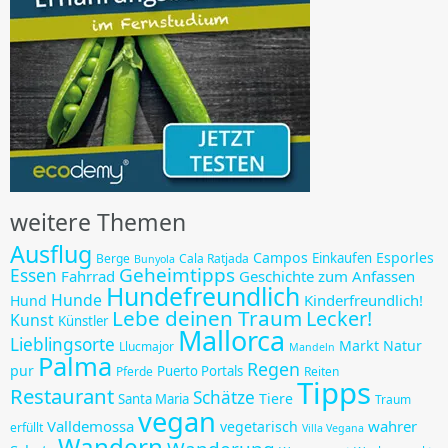
weitere Themen
Ausflug
Campos
Esporles
Einkaufen
Berge
Cala Ratjada
Bunyola
Geheimtipps
Essen
Fahrrad
Geschichte zum Anfassen
Hundefreundlich
Hunde
Kinderfreundlich!
Hund
Lebe deinen Traum
Lecker!
Kunst
Künstler
Mallorca
Lieblingsorte
Markt
Natur
Llucmajor
Mandeln
Palma
Regen
pur
Puerto Portals
Pferde
Reiten
Tipps
Restaurant
Schätze
Tiere
Santa Maria
Traum
vegan
Valldemossa
wahrer
vegetarisch
erfüllt
Villa Vegana
Wandern