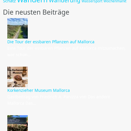
Wanderung
Schatz
Wassersport
Wochenmarkt
Die neusten Beiträge
Die Tour der essbaren Pflanzen auf Mallorca
Eine Tour der essbaren Pflanzen auf Mallorca mitzumachen,
war schon…
Korkenzieher Museum Mallorca
Gastbeitrag von Friedrich A. Panizza von Das andere
Mallorca Das…