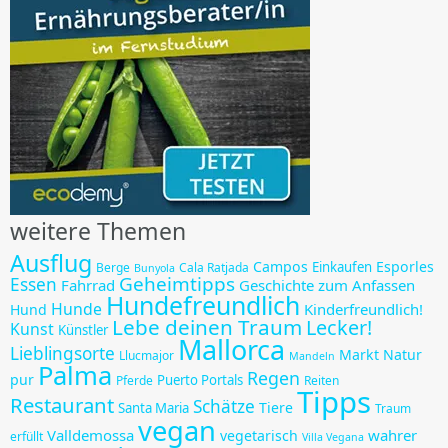
weitere Themen
Ausflug
Campos
Esporles
Einkaufen
Berge
Cala Ratjada
Bunyola
Geheimtipps
Essen
Fahrrad
Geschichte zum Anfassen
Hundefreundlich
Hunde
Kinderfreundlich!
Hund
Lebe deinen Traum
Lecker!
Kunst
Künstler
Mallorca
Lieblingsorte
Markt
Natur
Llucmajor
Mandeln
Palma
Regen
pur
Puerto Portals
Pferde
Reiten
Tipps
Restaurant
Schätze
Tiere
Santa Maria
Traum
vegan
Valldemossa
wahrer
vegetarisch
erfüllt
Villa Vegana