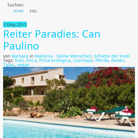
Suchen:
HOME
ESEL
15
Sep.
2015
Reiter Paradies: Can
Paulino
von
Barbara
in
Mallorca - Deine Menschen
,
Schätze der Insel
Tags:
Esel
,
Finca
,
Finca ecologica
,
Llucmajor
,
Pferde
,
Reiten
,
Tipps
,
vegan