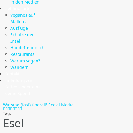
in den Medien
Lieblingsorte
Veganes auf
Mallorca
Ausflüge
Schätze der
Insel
Hundefreundlich
Restaurants
Warum vegan?
Wandern
Kontakt
Einladung zum
Kaffee – oder eine
kleine Spende
Wir sind (fast) überall!
Social Media
Tag:
Esel