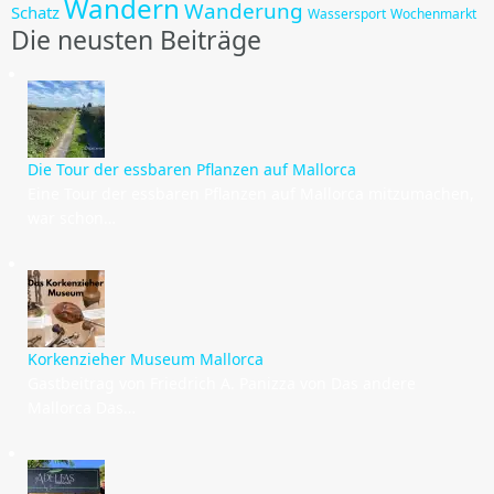
Wandern
Wanderung
Schatz
Wassersport
Wochenmarkt
Die neusten Beiträge
Die Tour der essbaren Pflanzen auf Mallorca
Eine Tour der essbaren Pflanzen auf Mallorca mitzumachen,
war schon…
Korkenzieher Museum Mallorca
Gastbeitrag von Friedrich A. Panizza von Das andere
Mallorca Das…