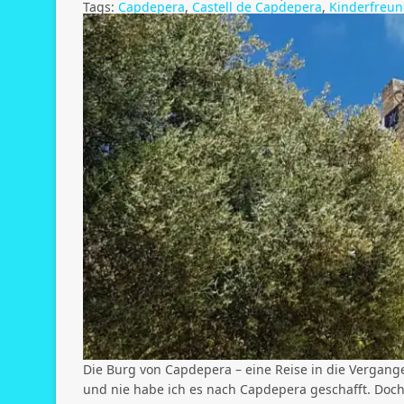
Tags:
Capdepera
,
Castell de Capdepera
,
Kinderfreun
Die Burg von Capdepera – eine Reise in die Vergangen
und nie habe ich es nach Capdepera geschafft. Doc