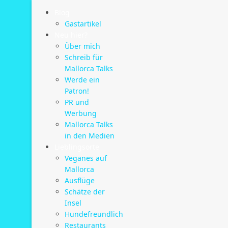
Blog
Gastartikel
Neu hier?
Über mich
Schreib für
Mallorca Talks
Werde ein
Patron!
PR und
Werbung
Mallorca Talks
in den Medien
Lieblingsorte
Veganes auf
Mallorca
Ausflüge
Schätze der
Insel
Hundefreundlich
Restaurants