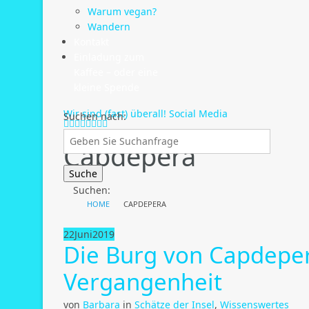
Warum vegan?
Wandern
Kontakt
Einladung zum
Kaffee – oder eine
kleine Spende
Wir sind (fast) überall!
Social Media
Suchen nach:
Tag:
Capdepera
Suchen:
HOME
CAPDEPERA
22
Juni
2019
Die Burg von Capdepera
Vergangenheit
von
Barbara
in
Schätze der Insel
,
Wissenswertes