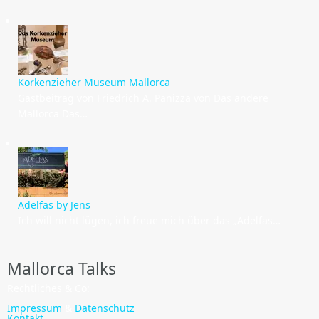
Korkenzieher Museum Mallorca
Gastbeitrag von Friedrich A. Panizza von Das andere
Mallorca Das…
Adelfas by Jens
Ich will nicht lügen, ich freue mich über das „Adelfas…
Mallorca Talks
Rechtliches & Co:
Impressum
&
Datenschutz
Kontakt