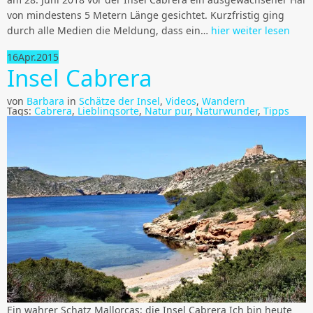
von mindestens 5 Metern Länge gesichtet. Kurzfristig ging
durch alle Medien die Meldung, dass ein…
hier weiter lesen
16
Apr.
2015
Insel Cabrera
von
Barbara
in
Schätze der Insel
,
Videos
,
Wandern
Tags:
Cabrera
,
Lieblingsorte
,
Natur pur
,
Naturwunder
,
Tipps
Ein wahrer Schatz Mallorcas: die Insel Cabrera Ich bin heute