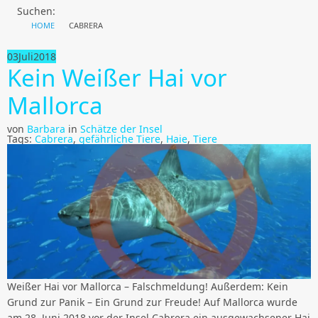
Suchen:
HOME
CABRERA
03
Juli
2018
Kein Weißer Hai vor
Mallorca
von
Barbara
in
Schätze der Insel
Tags:
Cabrera
,
gefährliche Tiere
,
Haie
,
Tiere
Weißer Hai vor Mallorca – Falschmeldung! Außerdem: Kein
Grund zur Panik – Ein Grund zur Freude! Auf Mallorca wurde
am 28. Juni 2018 vor der Insel Cabrera ein ausgewachsener Hai