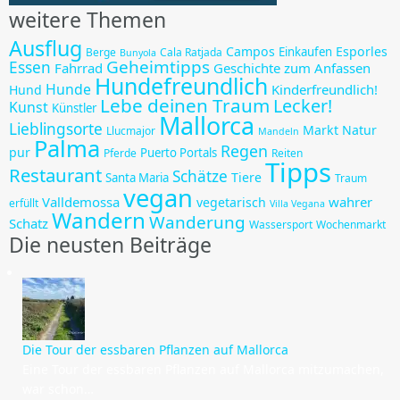
weitere Themen
Ausflug
Campos
Esporles
Einkaufen
Berge
Cala Ratjada
Bunyola
Geheimtipps
Essen
Fahrrad
Geschichte zum Anfassen
Hundefreundlich
Hunde
Kinderfreundlich!
Hund
Lebe deinen Traum
Lecker!
Kunst
Künstler
Mallorca
Lieblingsorte
Markt
Natur
Llucmajor
Mandeln
Palma
Regen
pur
Puerto Portals
Pferde
Reiten
Tipps
Restaurant
Schätze
Tiere
Santa Maria
Traum
vegan
Valldemossa
wahrer
vegetarisch
erfüllt
Villa Vegana
Wandern
Wanderung
Schatz
Wassersport
Wochenmarkt
Die neusten Beiträge
Die Tour der essbaren Pflanzen auf Mallorca
Eine Tour der essbaren Pflanzen auf Mallorca mitzumachen,
war schon…