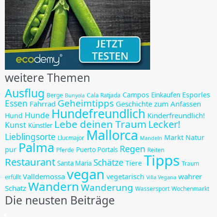
weitere Themen
Ausflug
Campos
Esporles
Einkaufen
Berge
Cala Ratjada
Bunyola
Geheimtipps
Essen
Fahrrad
Geschichte zum Anfassen
Hundefreundlich
Hunde
Kinderfreundlich!
Hund
Lebe deinen Traum
Lecker!
Kunst
Künstler
Mallorca
Lieblingsorte
Markt
Natur
Llucmajor
Mandeln
Palma
Regen
pur
Puerto Portals
Pferde
Reiten
Tipps
Restaurant
Schätze
Tiere
Santa Maria
Traum
vegan
Valldemossa
wahrer
vegetarisch
erfüllt
Villa Vegana
Wandern
Wanderung
Schatz
Wassersport
Wochenmarkt
Die neusten Beiträge