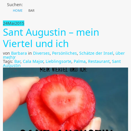
Suchen:
HOME
BAR
24
Mai
2015
Sant Augustin – mein
Viertel und ich
von
Barbara
in
Diverses
,
Persönliches
,
Schätze der Insel
,
über
me(h)r
Tags:
Bar
,
Cala Major
,
Lieblingsorte
,
Palma
,
Restaurant
,
Sant
Augustin