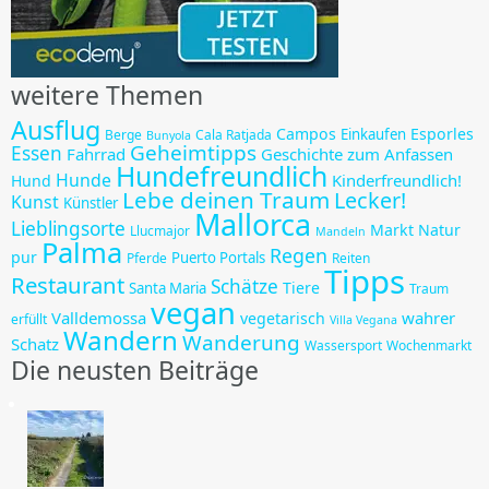
weitere Themen
Ausflug
Campos
Esporles
Einkaufen
Berge
Cala Ratjada
Bunyola
Geheimtipps
Essen
Fahrrad
Geschichte zum Anfassen
Hundefreundlich
Hunde
Kinderfreundlich!
Hund
Lebe deinen Traum
Lecker!
Kunst
Künstler
Mallorca
Lieblingsorte
Markt
Natur
Llucmajor
Mandeln
Palma
Regen
pur
Puerto Portals
Pferde
Reiten
Tipps
Restaurant
Schätze
Tiere
Santa Maria
Traum
vegan
Valldemossa
wahrer
vegetarisch
erfüllt
Villa Vegana
Wandern
Wanderung
Schatz
Wassersport
Wochenmarkt
Die neusten Beiträge