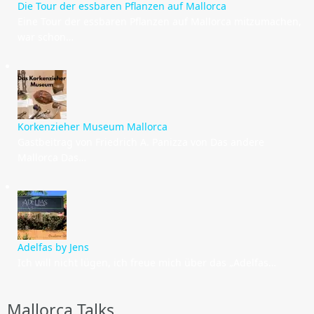
Die Tour der essbaren Pflanzen auf Mallorca
Eine Tour der essbaren Pflanzen auf Mallorca mitzumachen,
war schon…
Korkenzieher Museum Mallorca
Gastbeitrag von Friedrich A. Panizza von Das andere
Mallorca Das…
Adelfas by Jens
Ich will nicht lügen, ich freue mich über das „Adelfas…
Mallorca Talks