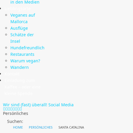
in den Medien
Lieblingsorte
Veganes auf
Mallorca
Ausflüge
Schätze der
Insel
Hundefreundlich
Restaurants
Warum vegan?
Wandern
Kontakt
Einladung zum
Kaffee – oder eine
kleine Spende
Wir sind (fast) überall!
Social Media
Persönliches
Suchen:
HOME
PERSÖNLICHES
SANTA CATALINA