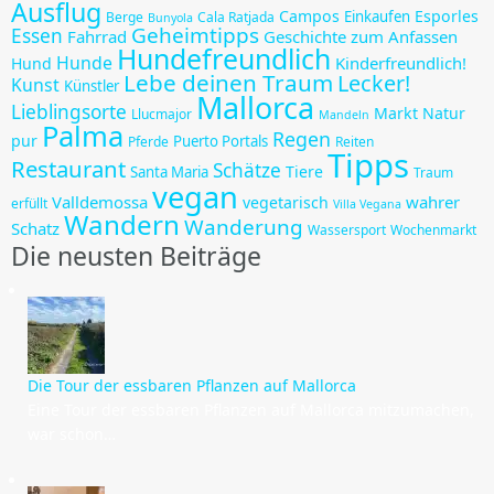
Ausflug
Campos
Esporles
Einkaufen
Berge
Cala Ratjada
Bunyola
Geheimtipps
Essen
Fahrrad
Geschichte zum Anfassen
Hundefreundlich
Hunde
Kinderfreundlich!
Hund
Lebe deinen Traum
Lecker!
Kunst
Künstler
Mallorca
Lieblingsorte
Markt
Natur
Llucmajor
Mandeln
Palma
Regen
pur
Puerto Portals
Pferde
Reiten
Tipps
Restaurant
Schätze
Tiere
Santa Maria
Traum
vegan
Valldemossa
wahrer
vegetarisch
erfüllt
Villa Vegana
Wandern
Wanderung
Schatz
Wassersport
Wochenmarkt
Die neusten Beiträge
Die Tour der essbaren Pflanzen auf Mallorca
Eine Tour der essbaren Pflanzen auf Mallorca mitzumachen,
war schon…