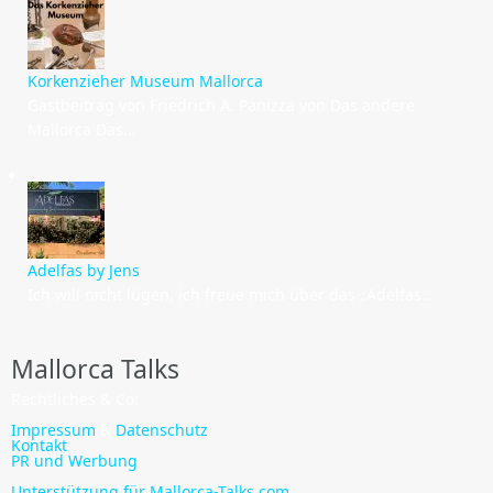
Korkenzieher Museum Mallorca
Gastbeitrag von Friedrich A. Panizza von Das andere
Mallorca Das…
Adelfas by Jens
Ich will nicht lügen, ich freue mich über das „Adelfas…
Mallorca Talks
Rechtliches & Co:
Impressum
&
Datenschutz
Kontakt
PR und Werbung
Unterstützung für Mallorca-Talks.com