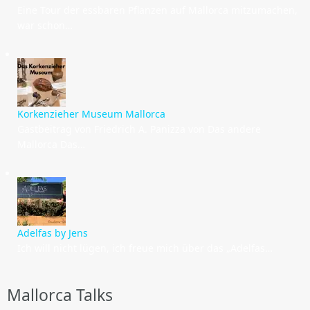
Eine Tour der essbaren Pflanzen auf Mallorca mitzumachen,
war schon…
Korkenzieher Museum Mallorca
Gastbeitrag von Friedrich A. Panizza von Das andere
Mallorca Das…
Adelfas by Jens
Ich will nicht lügen, ich freue mich über das „Adelfas…
Mallorca Talks