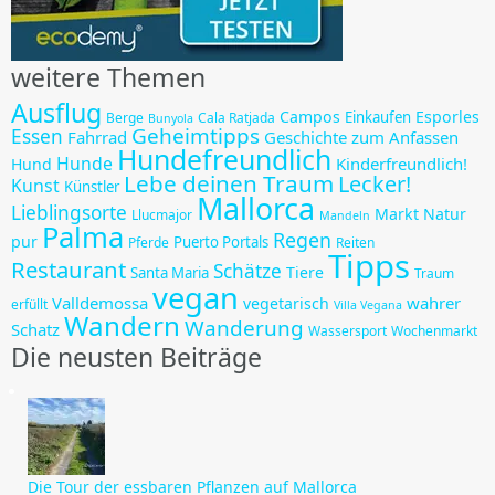
weitere Themen
Ausflug
Campos
Esporles
Einkaufen
Berge
Cala Ratjada
Bunyola
Geheimtipps
Essen
Fahrrad
Geschichte zum Anfassen
Hundefreundlich
Hunde
Kinderfreundlich!
Hund
Lebe deinen Traum
Lecker!
Kunst
Künstler
Mallorca
Lieblingsorte
Markt
Natur
Llucmajor
Mandeln
Palma
Regen
pur
Puerto Portals
Pferde
Reiten
Tipps
Restaurant
Schätze
Tiere
Santa Maria
Traum
vegan
Valldemossa
wahrer
vegetarisch
erfüllt
Villa Vegana
Wandern
Wanderung
Schatz
Wassersport
Wochenmarkt
Die neusten Beiträge
Die Tour der essbaren Pflanzen auf Mallorca