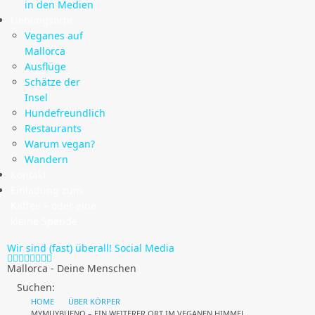
in den Medien
Lieblingsorte
Veganes auf
Mallorca
Ausflüge
Schätze der
Insel
Hundefreundlich
Restaurants
Warum vegan?
Wandern
Kontakt
Einladung zum
Kaffee – oder eine
kleine Spende
Wir sind (fast) überall!
Social Media
Mallorca - Deine Menschen
Suchen:
HOME
ÜBER KÖRPER
MYMUYBUENO – EIN WEITERER ORT IM VEGANEN HIMMEL