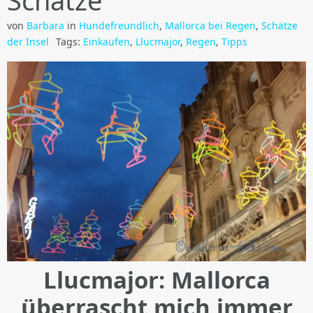
Schätze
von
Barbara
in
Hundefreundlich
,
Mallorca bei Regen
,
Schätze
der Insel
Tags:
Einkaufen
,
Llucmajor
,
Regen
,
Tipps
Llucmajor: Mallorca
überrascht mich immer