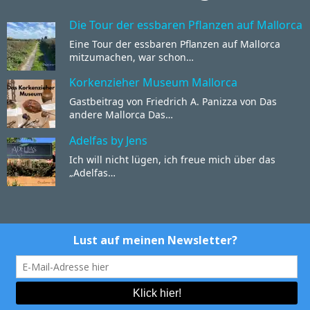
Die Tour der essbaren Pflanzen auf Mallorca
Eine Tour der essbaren Pflanzen auf Mallorca
mitzumachen, war schon…
Korkenzieher Museum Mallorca
Gastbeitrag von Friedrich A. Panizza von Das
andere Mallorca Das…
Adelfas by Jens
Ich will nicht lügen, ich freue mich über das
„Adelfas…
Mallorca Talks
Rechtliches & Co:
Impressum
&
Datenschutz