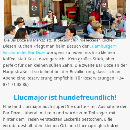
Die Bar Doze am Marktplatz ist bekannt für ihre leckeren Kuchen.
Diesen Kuchen kriegt man beim Besuch der
„Hamburger“-
Variante der Bar Doze
übrigens zu jedem noch so kleinen
Kaffee, statt Keks, dazu gereicht. Kein großes Stück, aber
perfekt für den kleinen süßen Zahn. Die zweite Bar Doze an der
Hauptstraße ist so beliebt bei der Bevölkerung, dass sich am
Abend eine Reservierung empfiehlt! (Für Reservierungen: +34
871 71 38 86)
Llucmajor ist hundefreundlich!
Elfie fand Llucmajor auch super! Sie durfte – mit Ausnahme der
Bar Doze – überall mit rein und wurde zum Teil sogar, mit
hinter dem Tresen versteckten Leckerlis bestochen. Elfie
vergibt deshalb dem kleinen Örtchen Llucmajor gleich
drei