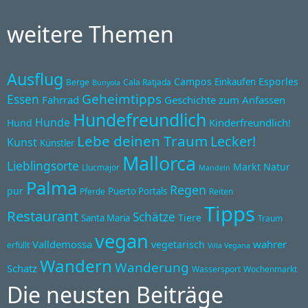
weitere Themen
Ausflug
Campos
Esporles
Einkaufen
Berge
Cala Ratjada
Bunyola
Geheimtipps
Essen
Fahrrad
Geschichte zum Anfassen
Hundefreundlich
Hunde
Kinderfreundlich!
Hund
Lebe deinen Traum
Lecker!
Kunst
Künstler
Mallorca
Lieblingsorte
Markt
Natur
Llucmajor
Mandeln
Palma
Regen
pur
Puerto Portals
Pferde
Reiten
Tipps
Restaurant
Schätze
Tiere
Santa Maria
Traum
vegan
Valldemossa
wahrer
vegetarisch
erfüllt
Villa Vegana
Wandern
Wanderung
Schatz
Wassersport
Wochenmarkt
Die neusten Beiträge