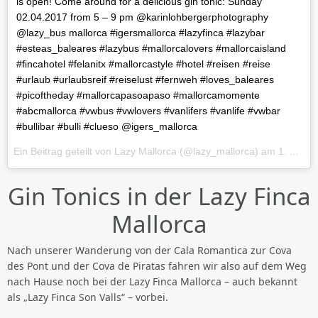
is open! Come around for a delicious gin tonic: Sunday
02.04.2017 from 5 – 9 pm @karinlohbergerphotography
@lazy_bus mallorca #igersmallorca #lazyfinca #lazybar
#esteas_baleares #lazybus #mallorcalovers #mallorcaisland
#fincahotel #felanitx #mallorcastyle #hotel #reisen #reise
#urlaub #urlaubsreif #reiselust #fernweh #loves_baleares
#picoftheday #mallorcapasoapaso #mallorcamomente
#abcmallorca #vwbus #vwlovers #vanlifers #vanlife #vwbar
#bullibar #bulli #clueso @igers_mallorca
Ein Beitrag geteilt von Lazy Mallorca (@lazy_mallorca) am
1. Apr 2017 um 4:49 Uhr
Gin Tonics in der Lazy Finca
Mallorca
Nach unserer Wanderung von der Cala Romantica zur Cova
des Pont und der Cova de Piratas fahren wir also auf dem Weg
nach Hause noch bei der Lazy Finca Mallorca – auch bekannt
als „Lazy Finca Son Valls“ – vorbei.