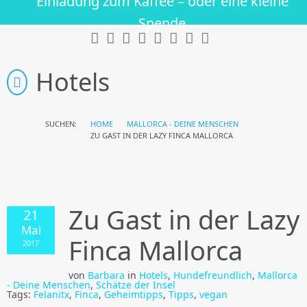
Einladung zum Kaffee – oder eine kleine
Spende
Hotels
SUCHEN:
HOME
MALLORCA - DEINE MENSCHEN
ZU GAST IN DER LAZY FINCA MALLORCA
Zu Gast in der Lazy
21
Mai
Finca Mallorca
2017
von
Barbara
in
Hotels
,
Hundefreundlich
,
Mallorca
- Deine Menschen
,
Schätze der Insel
Tags:
Felanitx
,
Finca
,
Geheimtipps
,
Tipps
,
vegan