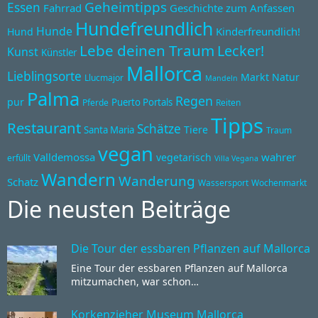
Geheimtipps
Essen
Fahrrad
Geschichte zum Anfassen
Hundefreundlich
Hunde
Kinderfreundlich!
Hund
Lebe deinen Traum
Lecker!
Kunst
Künstler
Mallorca
Lieblingsorte
Markt
Natur
Llucmajor
Mandeln
Palma
Regen
pur
Puerto Portals
Pferde
Reiten
Tipps
Restaurant
Schätze
Tiere
Santa Maria
Traum
vegan
Valldemossa
wahrer
vegetarisch
erfüllt
Villa Vegana
Wandern
Wanderung
Schatz
Wassersport
Wochenmarkt
Die neusten Beiträge
Die Tour der essbaren Pflanzen auf Mallorca
Eine Tour der essbaren Pflanzen auf Mallorca
mitzumachen, war schon…
Korkenzieher Museum Mallorca