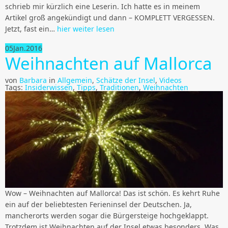
schrieb mir kürzlich eine Leserin. Ich hatte es in meinem
Artikel groß angekündigt und dann – KOMPLETT VERGESSEN.
Jetzt, fast ein…
hier weiter lesen
05
Jan.
2016
Weihnachten auf Mallorca
von
Barbara
in
Allgemein
,
Schätze der Insel
,
Videos
Tags:
Insiderwissen
,
Tipps
,
Traditionen
,
Weihnachten
Wow – Weihnachten auf Mallorca! Das ist schön. Es kehrt Ruhe
ein auf der beliebtesten Ferieninsel der Deutschen. Ja,
mancherorts werden sogar die Bürgersteige hochgeklappt.
Trotzdem ist Weihnachten auf der Insel etwas besonders. Was