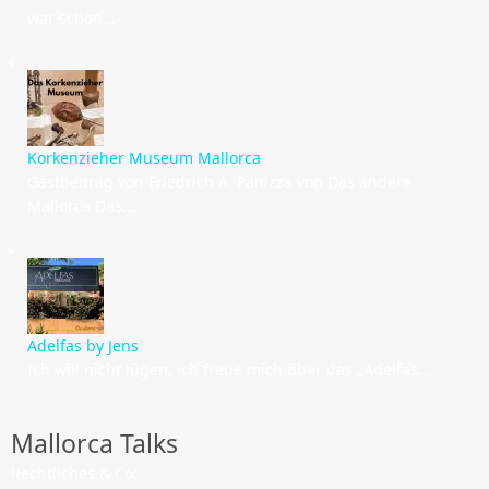
war schon…
Korkenzieher Museum Mallorca
Gastbeitrag von Friedrich A. Panizza von Das andere
Mallorca Das…
Adelfas by Jens
Ich will nicht lügen, ich freue mich über das „Adelfas…
Mallorca Talks
Rechtliches & Co: