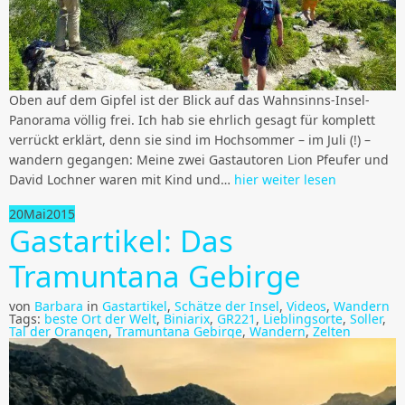
Oben auf dem Gipfel ist der Blick auf das Wahnsinns-Insel-
Panorama völlig frei. Ich hab sie ehrlich gesagt für komplett
verrückt erklärt, denn sie sind im Hochsommer – im Juli (!) –
wandern gegangen: Meine zwei Gastautoren Lion Pfeufer und
David Lochner waren mit Kind und…
hier weiter lesen
20
Mai
2015
Gastartikel: Das
Tramuntana Gebirge
von
Barbara
in
Gastartikel
,
Schätze der Insel
,
Videos
,
Wandern
Tags:
beste Ort der Welt
,
Biniarix
,
GR221
,
Lieblingsorte
,
Soller
,
Tal der Orangen
,
Tramuntana Gebirge
,
Wandern
,
Zelten