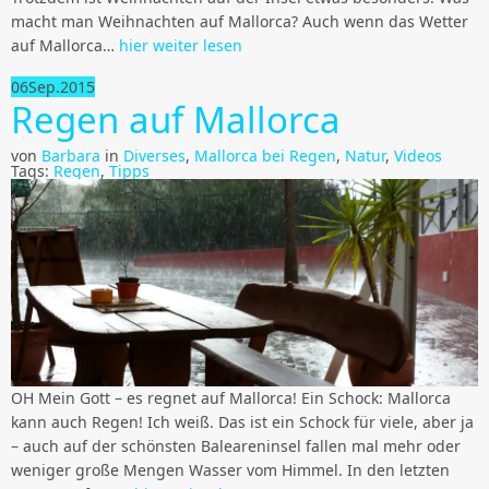
macht man Weihnachten auf Mallorca? Auch wenn das Wetter
auf Mallorca…
hier weiter lesen
06
Sep.
2015
Regen auf Mallorca
von
Barbara
in
Diverses
,
Mallorca bei Regen
,
Natur
,
Videos
Tags:
Regen
,
Tipps
OH Mein Gott – es regnet auf Mallorca! Ein Schock: Mallorca
kann auch Regen! Ich weiß. Das ist ein Schock für viele, aber ja
– auch auf der schönsten Baleareninsel fallen mal mehr oder
weniger große Mengen Wasser vom Himmel. In den letzten