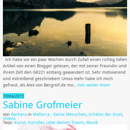
Ich habe vor ein paar Wochen durch Zufall einen richtig tollen
Artikel von einen Blogger gelesen, der mit seiner Freundin und
ihrem Zelt den GR221 entlang gewandert ist. Sehr motivierend
und mitreißend geschrieben! Umso mehr habe ich mich
gefreut, als Alex von Bergreif.de mir…
hier weiter lesen
16
Mai
2015
Sabine Grofmeier
von
Barbara
in
Mallorca - Deine Menschen
,
Schätze der Insel
,
Videos
Tags:
Kunst
,
Künstler
,
Lebe deinen Traum
,
Musik