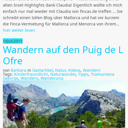
alten Insel-Highlights dank Claudia! Eigentlich wollte ich mich
einfach nur mal wieder mit Claudia von fincas.de treffen … Sie
schreibt einen tollen Blog über Mallorca und hat vor kurzem
die Finca-Vermietung für Mallorca und Menorca von ihrem…
hier weiter lesen
16
Juli
2015
Wandern auf den Puig de L
Ofre
von
Barbara
in
Gastartikel
,
Natur
,
Videos
,
Wandern
Tags:
Kinderfreundlich!
,
Naturwunder
,
Tipps
,
Tramuntana
Gebirge
,
Wandern
,
Wanderung