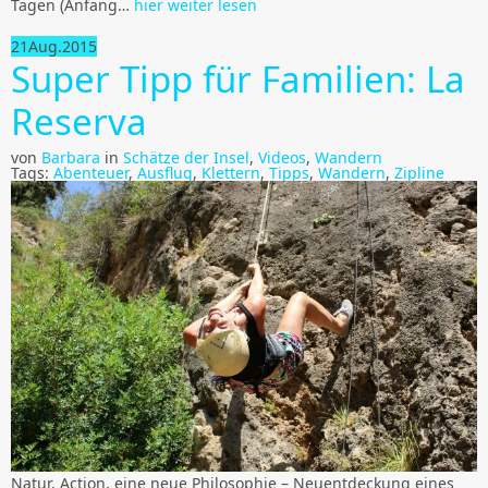
Tagen (Anfang…
hier weiter lesen
21
Aug.
2015
Super Tipp für Familien: La
Reserva
von
Barbara
in
Schätze der Insel
,
Videos
,
Wandern
Tags:
Abenteuer
,
Ausflug
,
Klettern
,
Tipps
,
Wandern
,
Zipline
Natur, Action, eine neue Philosophie – Neuentdeckung eines