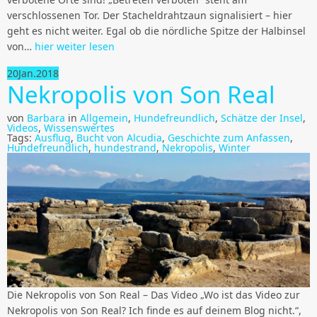
verschlossenen Tor. Der Stacheldrahtzaun signalisiert – hier
geht es nicht weiter. Egal ob die nördliche Spitze der Halbinsel
von…
hier weiter lesen
20
Jan.
2018
Nekropolis von Son Real
von
Barbara
in
Allgemein
,
Hundefreundlich
,
Schätze der Insel
,
Videos
,
Wissenswertes
Tags:
Ausflug
,
Bucht von Alcudia
,
Geschichte zum Anfassen
,
Hundefreundlich
,
hundestrand
,
Nekropolis
,
Winter
Die Nekropolis von Son Real – Das Video „Wo ist das Video zur
Nekropolis von Son Real? Ich finde es auf deinem Blog nicht.“,