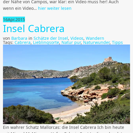
der Nähe von Campos, war klar: ein Video muss her! Auch
wenn ein Video…
hier weiter lesen
16
Apr.
2015
Insel Cabrera
von
Barbara
in
Schätze der Insel
,
Videos
,
Wandern
Tags:
Cabrera
,
Lieblingsorte
,
Natur pur
,
Naturwunder
,
Tipps
Ein wahrer Schatz Mallorcas: die Insel Cabrera Ich bin heute