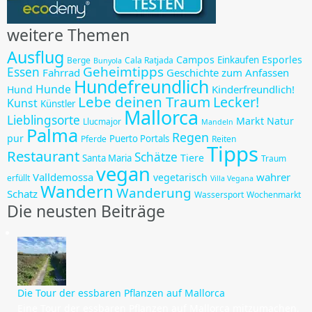
weitere Themen
Ausflug
Campos
Esporles
Einkaufen
Berge
Cala Ratjada
Bunyola
Geheimtipps
Essen
Fahrrad
Geschichte zum Anfassen
Hundefreundlich
Hunde
Kinderfreundlich!
Hund
Lebe deinen Traum
Lecker!
Kunst
Künstler
Mallorca
Lieblingsorte
Markt
Natur
Llucmajor
Mandeln
Palma
Regen
pur
Puerto Portals
Pferde
Reiten
Tipps
Restaurant
Schätze
Tiere
Santa Maria
Traum
vegan
Valldemossa
wahrer
vegetarisch
erfüllt
Villa Vegana
Wandern
Wanderung
Schatz
Wassersport
Wochenmarkt
Die neusten Beiträge
Die Tour der essbaren Pflanzen auf Mallorca
Eine Tour der essbaren Pflanzen auf Mallorca mitzumachen,