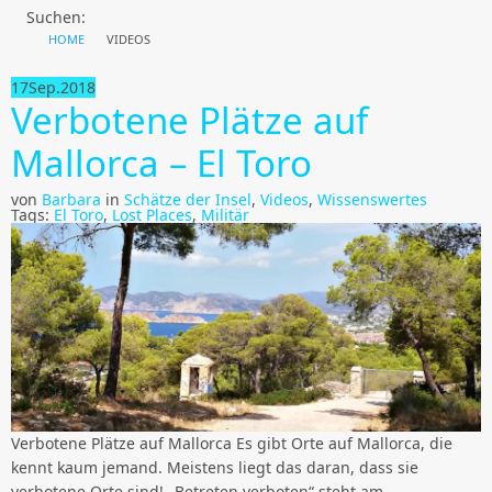
Suchen:
HOME
VIDEOS
17
Sep.
2018
Verbotene Plätze auf
Mallorca – El Toro
von
Barbara
in
Schätze der Insel
,
Videos
,
Wissenswertes
Tags:
El Toro
,
Lost Places
,
Militär
Verbotene Plätze auf Mallorca Es gibt Orte auf Mallorca, die
kennt kaum jemand. Meistens liegt das daran, dass sie
verbotene Orte sind! „Betreten verboten“ steht am